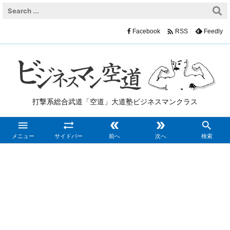

Facebook
Feedly
RSS
打撃系総合武道「空道」大道塾ビジネスマンクラス





メニュー
サイドバー
前へ
次へ
検索