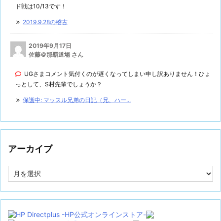
ド戦は10/13です！
2019.9.28の稽古
2019年9月17日
佐藤＠那覇道場 さん
UGさまコメント気付くのが遅くなってしまい申し訳ありません！ひょ
っとして、S村先輩でしょうか？
保護中: マッスル兄弟の日記（兄、ハー...
アーカイブ
ア
ー
カ
イ
ブ