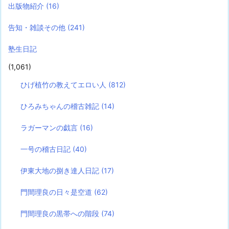
出版物紹介
(16)
告知・雑談その他
(241)
塾生日記
(1,061)
ひげ植竹の教えてエロい人
(812)
ひろみちゃんの稽古雑記
(14)
ラガーマンの戯言
(16)
一号の稽古日記
(40)
伊東大地の捌き達人日記
(17)
門間理良の日々是空道
(62)
門間理良の黒帯への階段
(74)