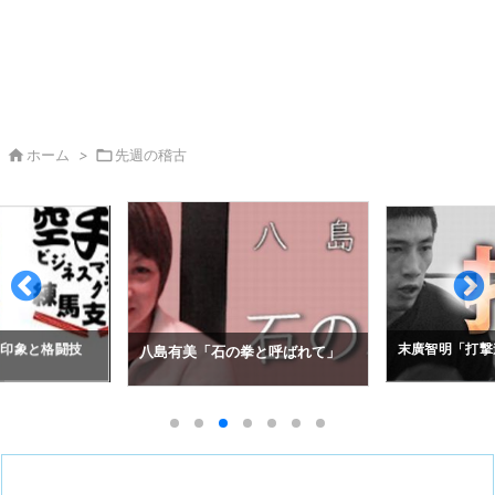

ホーム
>

先週の稽古
の印象と格闘技
末廣智明「打撃
八島有美「石の拳と呼ばれて」