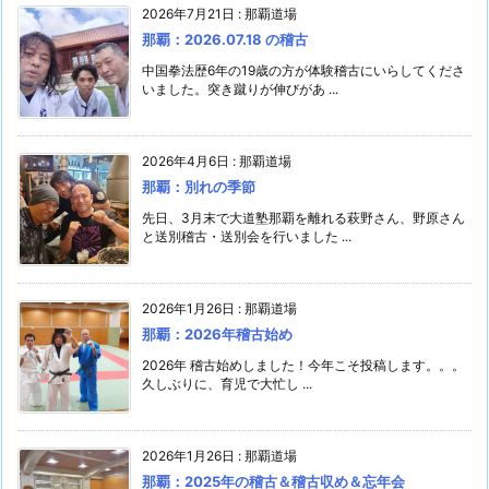
2026年7月21日
:
那覇道場
那覇：2026.07.18 の稽古
中国拳法歴6年の19歳の方が体験稽古にいらしてくださ
いました。突き蹴りが伸びがあ ...
2026年4月6日
:
那覇道場
那覇：別れの季節
先日、3月末で大道塾那覇を離れる萩野さん、野原さん
と送別稽古・送別会を行いました ...
2026年1月26日
:
那覇道場
那覇：2026年稽古始め
2026年 稽古始めしました！今年こそ投稿します。。。
久しぶりに、育児で大忙し ...
2026年1月26日
:
那覇道場
那覇：2025年の稽古＆稽古収め＆忘年会