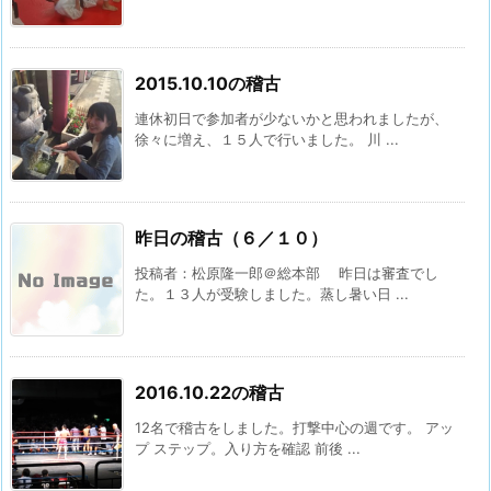
2015.10.10の稽古
連休初日で参加者が少ないかと思われましたが、
徐々に増え、１５人で行いました。 川 ...
昨日の稽古（６／１０）
投稿者：松原隆一郎＠総本部 昨日は審査でし
た。１３人が受験しました。蒸し暑い日 ...
2016.10.22の稽古
12名で稽古をしました。打撃中心の週です。 アッ
プ ステップ。入り方を確認 前後 ...