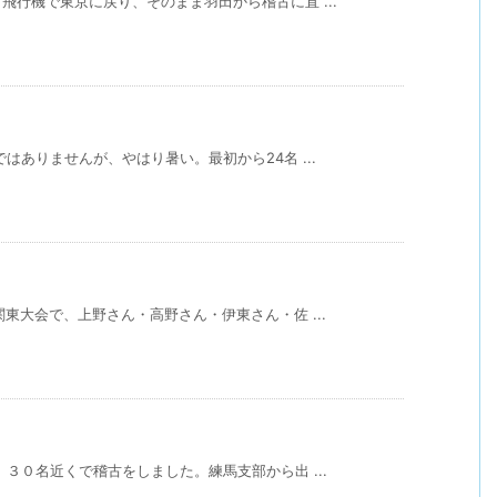
行機で東京に戻り、そのまま羽田から稽古に直 ...
はありませんが、やはり暑い。最初から24名 ...
東大会で、上野さん・高野さん・伊東さん・佐 ...
３０名近くで稽古をしました。練馬支部から出 ...