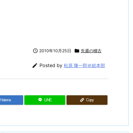

2010年10月25日

先週の稽古

Posted by
松原 隆一郎＠総本部
Hatena
LINE
Copy