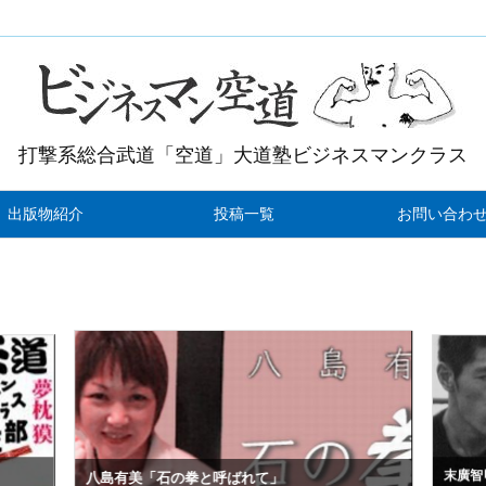
打撃系総合武道「空道」大道塾ビジネスマンクラス
出版物紹介
投稿一覧
お問い合わ
末廣智
八島有美「石の拳と呼ばれて」