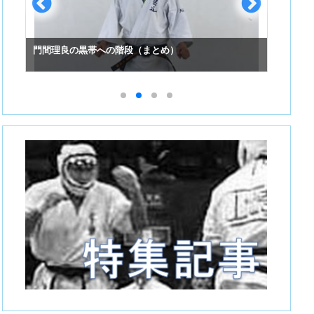
門間理良の黒帯への階段（まとめ）
スーパ