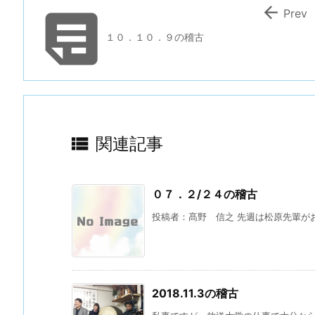


Prev
１０．１０．９の稽古

関連記事
０７．２/２４の稽古
投稿者：髙野 信之 先週は松原先輩がお
2018.11.3の稽古