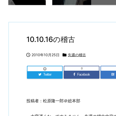
10.10.16の稽古

2010年10月25日

先週の稽古
0

Twitter
Facebook
B!
投稿者：松原隆一郎＠総本部