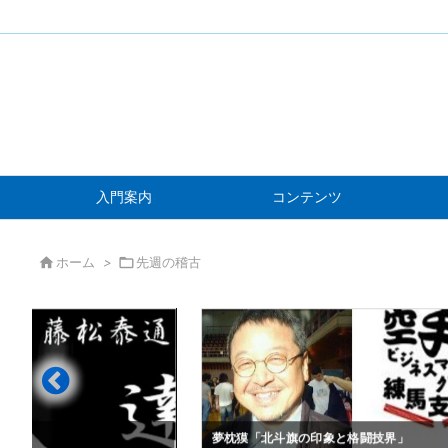
入門案内
コンテンツ

ホーム
>

先週の稽古
」
夢枕獏「北斗旗の印象と格闘技界」