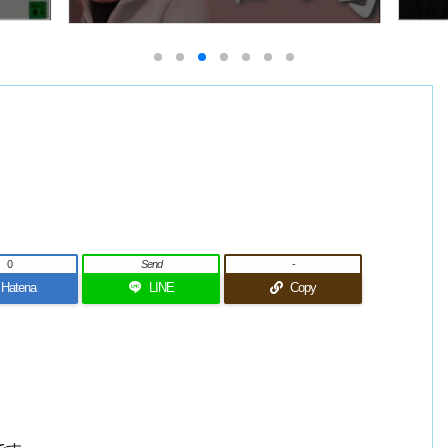
0
Send
-
Hatena
LINE
Copy