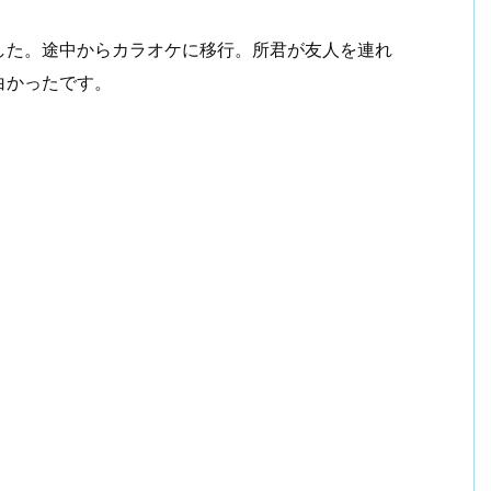
た。途中からカラオケに移行。所君が友人を連れ
！
ビジネスマン戦記2006【まとめ】
白かったです。