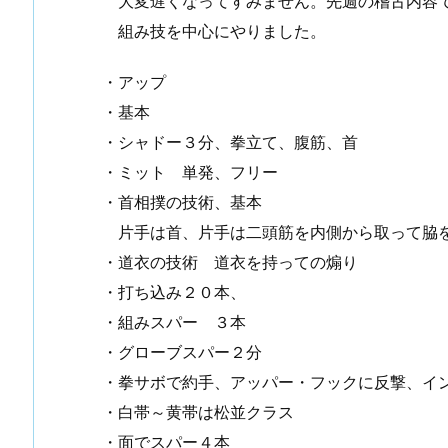
大変遅くなってすみません。先週の稽古内容
組み技を中心にやりました。
・アップ
・基本
・シャドー３分、拳立て、腹筋、首
・ミット 単発、フリー
・首相撲の技術、基本
片手は首、片手は二頭筋を内側から取って脇
・道衣の技術 道衣を持っての煽り
・打ち込み２０本、
・組みスパー ３本
・グローブスパー２分
・拳サボで約手、アッパー・フックに反撃、イ
・白帯～黄帯は松並クラス
・面でスパー４本