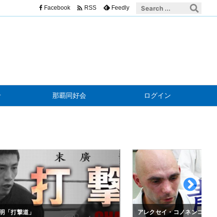

Facebook
Feedly
RSS
せ
那覇同好会
ログイン
明「打撃道」
アレクセイ・コノネンコ「青