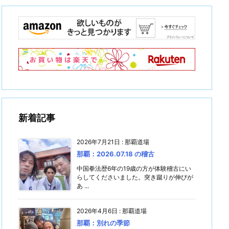
新着記事
2026年7月21日
:
那覇道場
那覇：2026.07.18 の稽古
中国拳法歴6年の19歳の方が体験稽古にい
らしてくださいました。突き蹴りが伸びが
あ ...
2026年4月6日
:
那覇道場
那覇：別れの季節