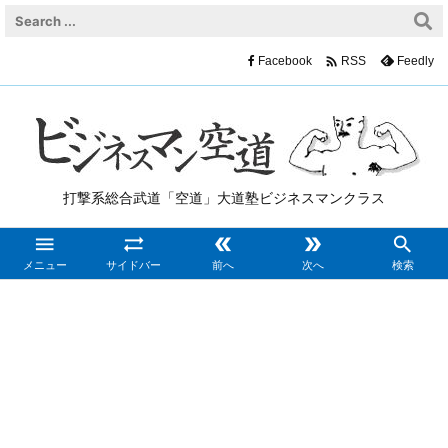

Facebook
Feedly
RSS
打撃系総合武道「空道」大道塾ビジネスマンクラス





メニュー
サイドバー
前へ
次へ
検索