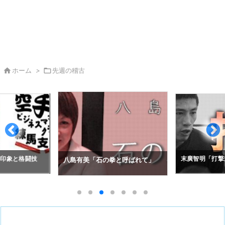

ホーム
>

先週の稽古
拳と呼ばれて」
アレクセイ・コ
末廣智明「打撃道」
の空道入門」