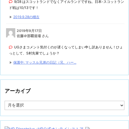
9/28 はスコットランドでなくアイルランドですね。日本-スコットラン
ド戦は10/13です！
2019.9.28の稽古
2019年9月17日
佐藤＠那覇道場 さん
UGさまコメント気付くのが遅くなってしまい申し訳ありません！ひょ
っとして、S村先輩でしょうか？
保護中: マッスル兄弟の日記（兄、ハー...
アーカイブ
ア
ー
カ
イ
ブ