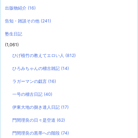
出版物紹介
(16)
告知・雑談その他
(241)
塾生日記
(1,061)
ひげ植竹の教えてエロい人
(812)
ひろみちゃんの稽古雑記
(14)
ラガーマンの戯言
(16)
一号の稽古日記
(40)
伊東大地の捌き達人日記
(17)
門間理良の日々是空道
(62)
門間理良の黒帯への階段
(74)