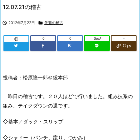
12.07.21の稽古

2012年7月22日

先週の稽古
0
0
Send
-

B!
Copy
投稿者：松原隆一郎＠総本部
昨日の稽古です。２０人ほどで行いました。組み技系の
組み、テイクダウンの週です。
◇基本／ダック・スリップ
◇シャドー（パンチ、蹴り、つかみ）