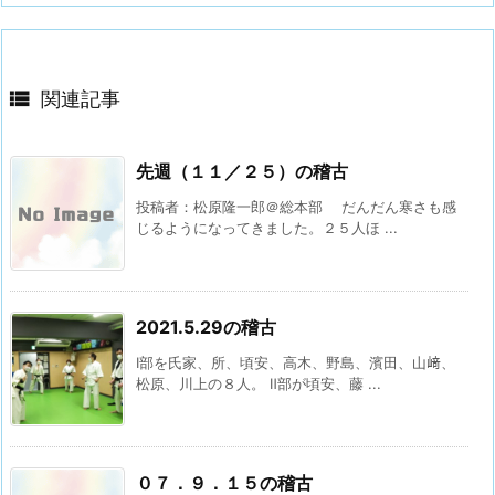

関連記事
先週（１１／２５）の稽古
投稿者：松原隆一郎＠総本部 だんだん寒さも感
じるようになってきました。２５人ほ ...
2021.5.29の稽古
Ⅰ部を氏家、所、頃安、高木、野島、濱田、山﨑、
松原、川上の８人。 Ⅱ部が頃安、藤 ...
０７．９．１５の稽古