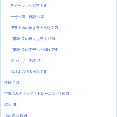
ラガーマンの戯言
(16)
一号の稽古日記
(40)
伊東大地の捌き達人日記
(17)
門間理良の日々是空道
(62)
門間理良の黒帯への階段
(74)
髭（ひげ）失格
(7)
黒ひよの稽古日記
(19)
技研
(12)
空道の為のウェイトトレーニング
(106)
試合
(6)
那覇道場
(39)