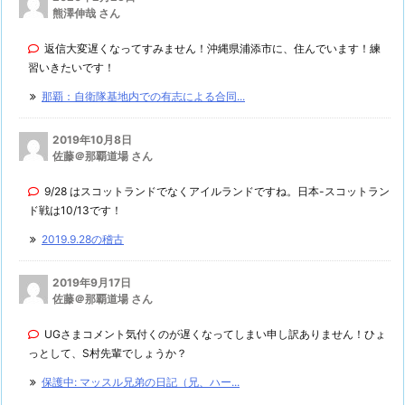
熊澤伸哉 さん
返信大変遅くなってすみません！沖縄県浦添市に、住んでいます！練
習いきたいです！
那覇：自衛隊基地内での有志による合同...
2019年10月8日
佐藤＠那覇道場 さん
9/28 はスコットランドでなくアイルランドですね。日本-スコットラン
ド戦は10/13です！
2019.9.28の稽古
2019年9月17日
佐藤＠那覇道場 さん
UGさまコメント気付くのが遅くなってしまい申し訳ありません！ひょ
っとして、S村先輩でしょうか？
保護中: マッスル兄弟の日記（兄、ハー...