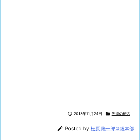

2018年11月24日

先週の稽古

Posted by
松原 隆一郎＠総本部