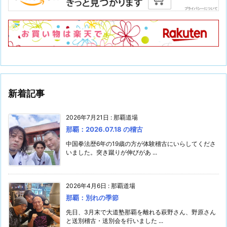
新着記事
2026年7月21日
:
那覇道場
那覇：2026.07.18 の稽古
中国拳法歴6年の19歳の方が体験稽古にいらしてくださ
いました。突き蹴りが伸びがあ ...
2026年4月6日
:
那覇道場
那覇：別れの季節
先日、3月末で大道塾那覇を離れる萩野さん、野原さん
と送別稽古・送別会を行いました ...