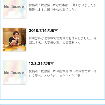
投稿者：松原隆一郎@総本部 遅くなりましたが
報告します。蹴り中心の週でした。 ...
2018.7.14の稽古
前週は私が七帝戦で北海道でお休みしました。 今
回は７名。大変暑い週。太田英利さん ...
12.3.31の稽古
投稿者：松原隆一郎＠総本部 本日の稽古です（珍
しく早っ。というか、まださくらで飲 ...