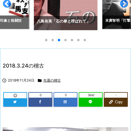
の印象と格闘技
末廣智明「打撃
八島有美「石の拳と呼ばれて」
2018.3.24の稽古

2018年11月24日

先週の稽古
0
0
Send
-

B!
Copy