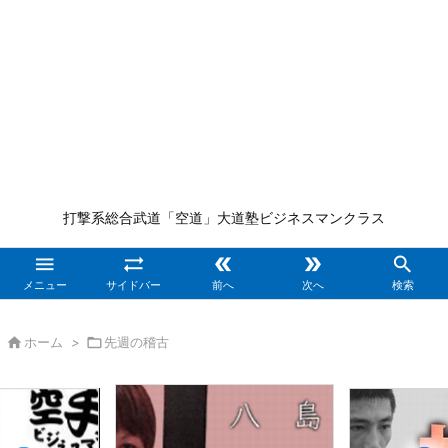
打撃系総合武道「空道」大道塾ビジネスマンクラス





メニュー
サイドバー
前へ
次へ
検索

ホーム
>

先週の稽古