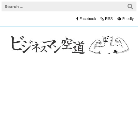

Facebook
Feedly
RSS