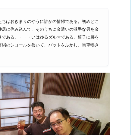
たちはおきまりのやうに誰かの情婦である。初めどこ
仲居に住み込んで、そのうちに金遣いの派手な男を金
りである。・・・いはゆるダルマである。椅子に腰を
薄絹のシヨールを巻いて、バットをふかし、馬車轢き