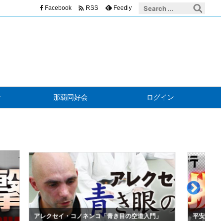

Facebook
Feedly
RSS
せ
那覇同好会
ログイン
セイ・コノネンコ「青き目の空道入門」
平安孝行「地方からの挑戦」