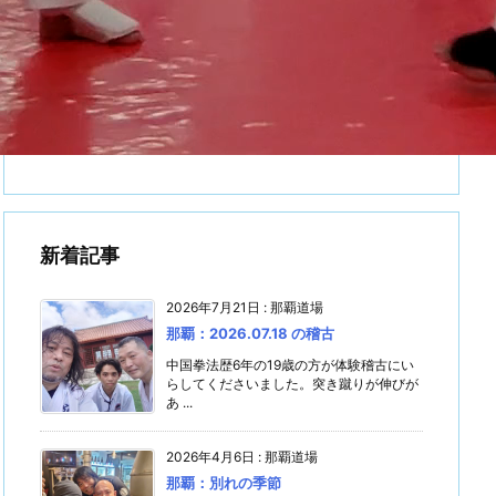
新着記事
2026年7月21日
:
那覇道場
那覇：2026.07.18 の稽古
中国拳法歴6年の19歳の方が体験稽古にい
らしてくださいました。突き蹴りが伸びが
あ ...
2026年4月6日
:
那覇道場
那覇：別れの季節