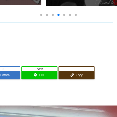
0
Send
-
Hatena
LINE
Copy