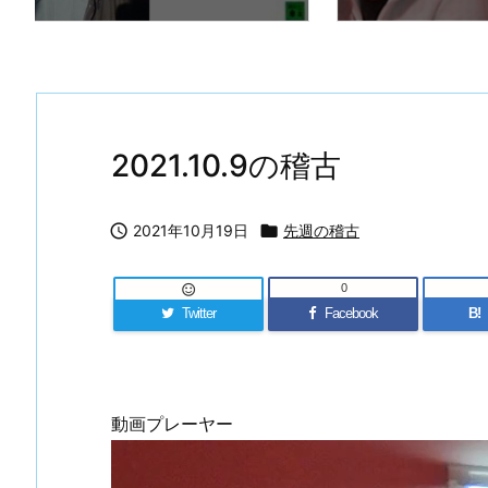
2021.10.9の稽古

2021年10月19日

先週の稽古
0

Twitter
Facebook
B!
動画プレーヤー