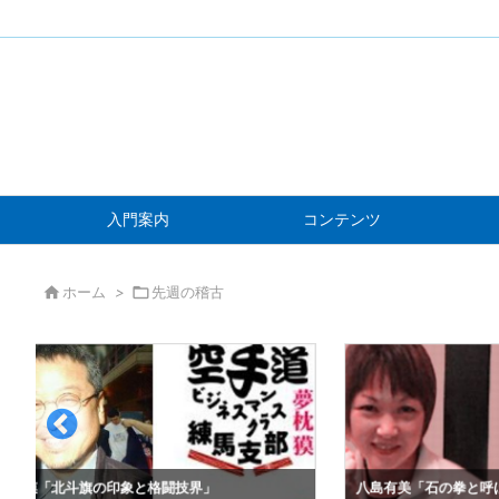
入門案内
コンテンツ

ホーム
>

先週の稽古
印象と格闘技界」
八島有美「石の拳と呼ばれて」