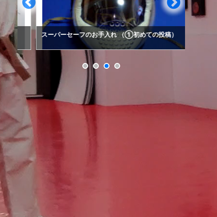
スーパーセーフのお手入れ （①初めての投稿）
谷川先