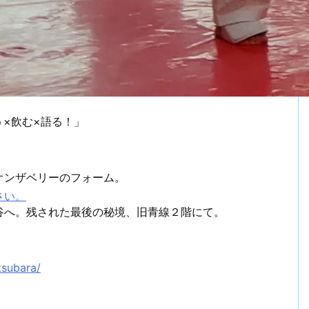
う×飲む×語る！」
オンザベリーのフォーム。
さい。
谷へ。残された最後の秘境、旧青線２階にて。
tsubara/