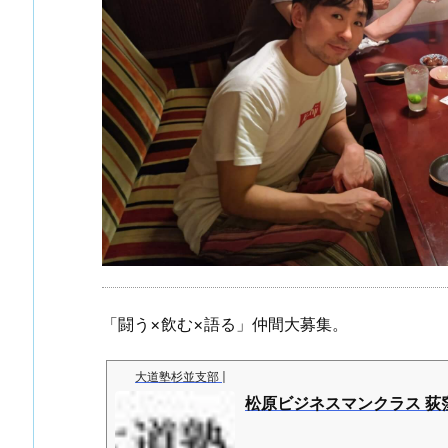
「闘う×飲む×語る」仲間大募集。
大道塾杉並支部 |
松原ビジネスマンクラス 荻窪