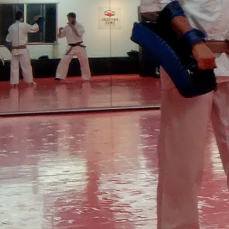
門間理良の黒帯への階段（まとめ）