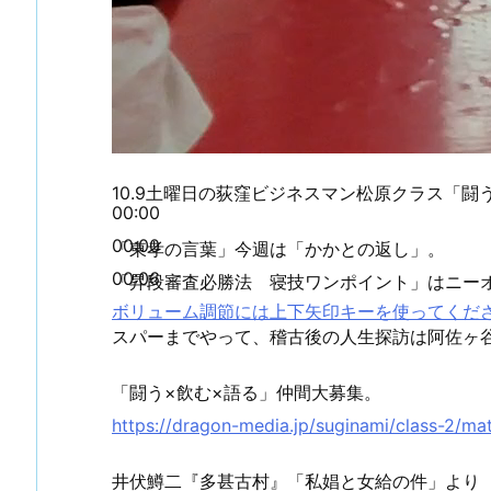
10.9土曜日の荻窪ビジネスマン松原クラス「闘
00:00
00:00
「東孝の言葉」今週は「かかとの返し」。
00:06
「昇段審査必勝法 寝技ワンポイント」はニー
ボリューム調節には上下矢印キーを使ってくだ
スパーまでやって、稽古後の人生探訪は阿佐ヶ
「闘う×飲む×語る」仲間大募集。
https://dragon-media.jp/suginami/class-2/ma
井伏鱒二『多甚古村』「私娼と女給の件」より