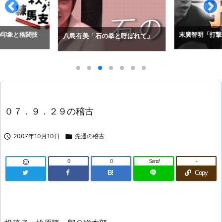
の印象と格闘技
末廣智明「打撃
八島有美「石の拳と呼ばれて」
０７．９．２９の稽古

2007年10月10日

先週の稽古
0
0
Send
-

B!
Copy