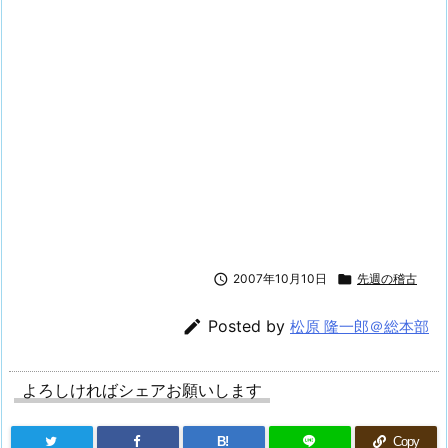

2007年10月10日

先週の稽古

Posted by
松原 隆一郎＠総本部
よろしければシェアお願いします
B!
Copy