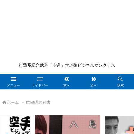
打撃系総合武道「空道」大道塾ビジネスマンクラス





メニュー
サイドバー
前へ
次へ
検索

ホーム
>

先週の稽古