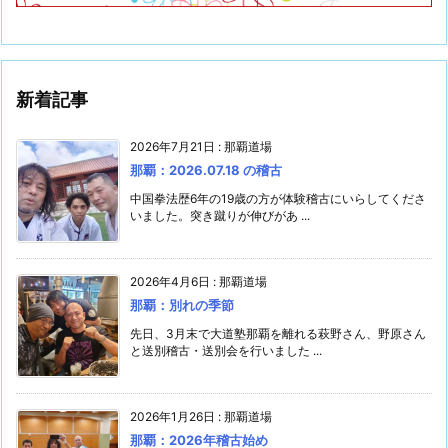
新着記事
2026年7月21日
:
那覇道場
那覇：2026.07.18 の稽古
中国拳法歴6年の19歳の方が体験稽古にいらしてくださ
いました。突き蹴りが伸びがあ ...
2026年4月6日
:
那覇道場
那覇：別れの季節
先日、3月末で大道塾那覇を離れる萩野さん、野原さん
と送別稽古・送別会を行いました ...
2026年1月26日
:
那覇道場
那覇：2026年稽古始め