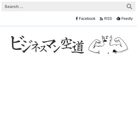

Facebook
Feedly
RSS