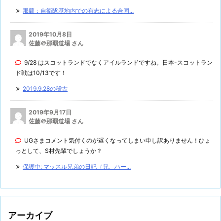
那覇：自衛隊基地内での有志による合同...
2019年10月8日
佐藤＠那覇道場 さん
9/28 はスコットランドでなくアイルランドですね。日本-スコットラン
ド戦は10/13です！
2019.9.28の稽古
2019年9月17日
佐藤＠那覇道場 さん
UGさまコメント気付くのが遅くなってしまい申し訳ありません！ひょ
っとして、S村先輩でしょうか？
保護中: マッスル兄弟の日記（兄、ハー...
アーカイブ