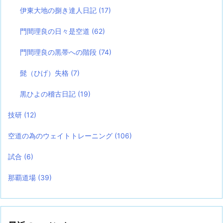
伊東大地の捌き達人日記
(17)
門間理良の日々是空道
(62)
門間理良の黒帯への階段
(74)
髭（ひげ）失格
(7)
黒ひよの稽古日記
(19)
技研
(12)
空道の為のウェイトトレーニング
(106)
試合
(6)
那覇道場
(39)