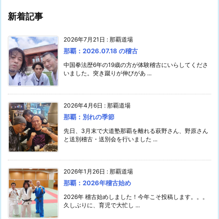
新着記事
2026年7月21日
:
那覇道場
那覇：2026.07.18 の稽古
中国拳法歴6年の19歳の方が体験稽古にいらしてくださ
いました。突き蹴りが伸びがあ ...
2026年4月6日
:
那覇道場
那覇：別れの季節
先日、3月末で大道塾那覇を離れる萩野さん、野原さん
と送別稽古・送別会を行いました ...
2026年1月26日
:
那覇道場
那覇：2026年稽古始め
2026年 稽古始めしました！今年こそ投稿します。。。
久しぶりに、育児で大忙し ...