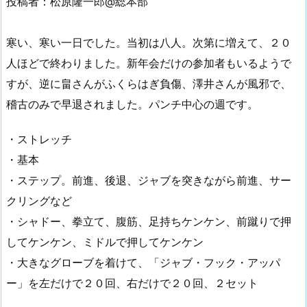
投稿者：松原隆一郎@総本部
寒い、寒い一日でした。当初は八人。次第に増えて、２０
人ほどで終わりました。新年会だけの参加者もいるようで
すが、逆に畠さんがふくらはぎ負傷、澤井さんが風邪で、
稽古のみで早退されました。パンチ中心の週です。
・ストレッチ
・基本
・ステップ。前進、後退、ジャブを突きながら前進、サー
クリングなど
・シャドー、拳立て、腹筋、足持ちケンケン、前蹴りで押
してケンケン、ミドルで押してケンケン
・大きなグローブを着けて、「ジャブ・フック・アッパ
ー」を左だけで２０回、右だけで２０回、２セット