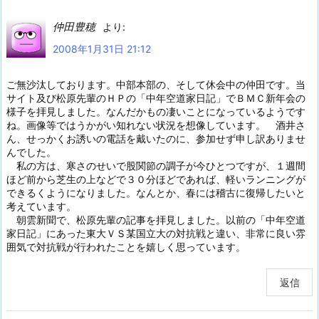
仲田豊穂
より:
2008年1月31日 21:12
ご無沙汰しております。中部本部の、そして休会中の仲田です。当
サイト及び松原先輩のＨＰの「中年空道家日記」でＢＭＣ新年会の
様子を拝見しました。なんだかもの凄いことになっているようです
ね。画像等ではうかがい知れない状況を想像しています。 酒井さ
ん、せっかくお誘いの電話を戴いたのに、参加せず申し訳ありませ
んでした。
私の方は、寒さのせいで股関節の調子が今ひとつですが、１週間
ほど前から芝生の上などで３０分ほどであれば、軽いランニングが
できるくようになりました。なんとか、春には稽古に復帰したいと
考えています。
朝雲新聞で、松原先輩の記事を拝見しました。以前の「中年空道
家日記」にあった東大ＶＳ某国立大の対抗戦と違い、非常に良い雰
囲気で対抗戦が行われたことを嬉しく思っています。
返信