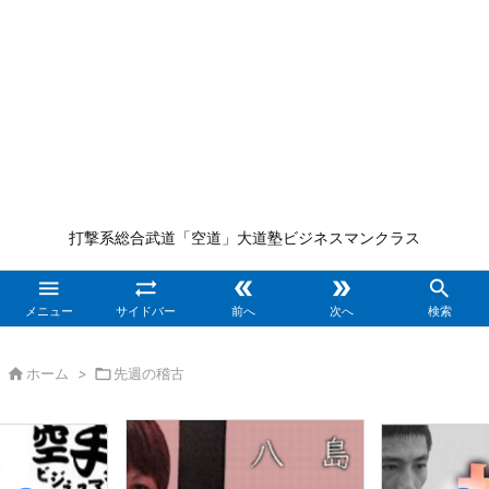
打撃系総合武道「空道」大道塾ビジネスマンクラス





メニュー
サイドバー
前へ
次へ
検索

ホーム
>

先週の稽古