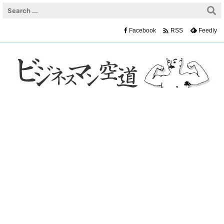

Facebook
Feedly
RSS