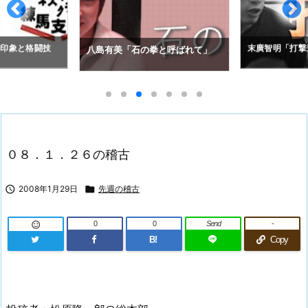
の印象と格闘技
末廣智明「打撃
八島有美「石の拳と呼ばれて」
０８．１．２６の稽古

2008年1月29日

先週の稽古
0
0
Send
-

B!
Copy