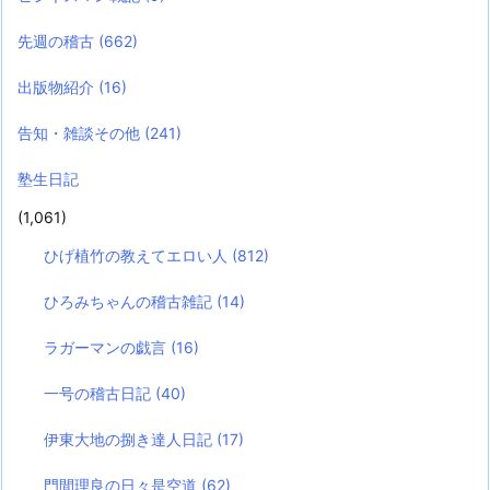
先週の稽古
(662)
出版物紹介
(16)
告知・雑談その他
(241)
塾生日記
(1,061)
ひげ植竹の教えてエロい人
(812)
ひろみちゃんの稽古雑記
(14)
ラガーマンの戯言
(16)
一号の稽古日記
(40)
伊東大地の捌き達人日記
(17)
門間理良の日々是空道
(62)