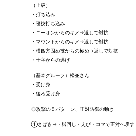
（上級）
・打ち込み
手入れ （①初めての投稿）
谷川先輩昇段おめでとうございます
・寝技打ち込み
・ニーオンからのキメ→返しで対抗
・マウントからのキメ→返しで対抗
・横四方固め技からの極め→返しで対抗
・十字からの逃げ
（基本グループ）松並さん
・受け身
・後ろ受け身
◇攻撃の５パターン、正対防御の動き
①さばき→・脚回し・えび・コマで正対へ戻す