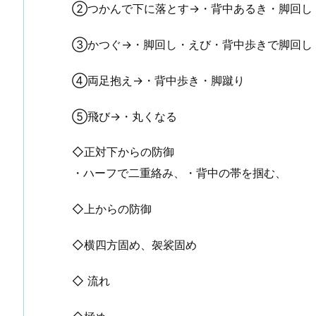
②つかんで下に落とす→・背中あるき・脚回し
③かつぐ→・脚回し・えび・背中歩きで脚回し
④両足抱え→・背中歩き・脚蹴り
⑤飛び→・丸くなる
◇正対下からの防御
・ハーフで二重絡み、・背中の帯を掴む、
◇上からの防御
◇横四方固め、袈裟固め
◇ 流れ