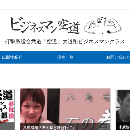
打撃系総合武道「空道」大道塾ビジネスマンクラス
出版物紹介
投稿一覧
お問い合わ
末廣智
八島有美「石の拳と呼ばれて」