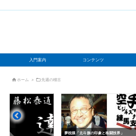
入門案内
コンテンツ

ホーム
>

先週の稽古
」
夢枕獏「北斗旗の印象と格闘技界」