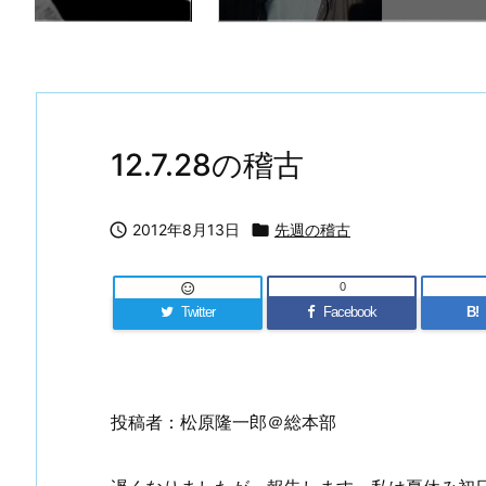
12.7.28の稽古

2012年8月13日

先週の稽古
0

Twitter
Facebook
B!
投稿者：松原隆一郎＠総本部