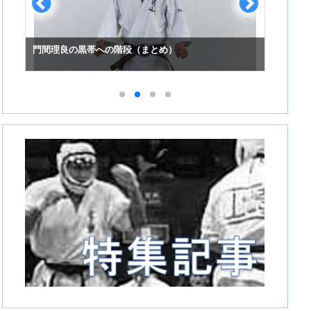
門間理良の黒帯への階段（まとめ）
スーパ