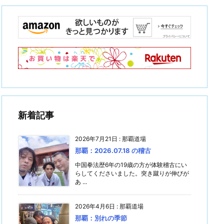
新着記事
2026年7月21日
:
那覇道場
那覇：2026.07.18 の稽古
中国拳法歴6年の19歳の方が体験稽古にい
らしてくださいました。突き蹴りが伸びが
あ ...
2026年4月6日
:
那覇道場
那覇：別れの季節