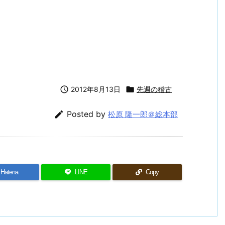

2012年8月13日

先週の稽古

Posted by
松原 隆一郎＠総本部
Hatena
LINE
Copy