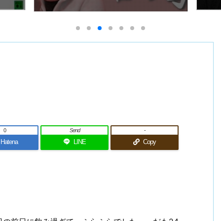
0
Send
-
Hatena
LINE
Copy