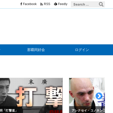

Facebook
Feedly
RSS
せ
那覇同好会
ログイン
明「打撃道」
アレクセイ・コノネンコ「青