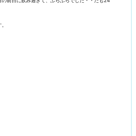
日の前日に飲み過ぎて、ふらふらでした・・だも24
す。