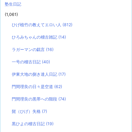
塾生日記
(1,061)
ひげ植竹の教えてエロい人
(812)
ひろみちゃんの稽古雑記
(14)
ラガーマンの戯言
(16)
一号の稽古日記
(40)
伊東大地の捌き達人日記
(17)
門間理良の日々是空道
(62)
門間理良の黒帯への階段
(74)
髭（ひげ）失格
(7)
黒ひよの稽古日記
(19)