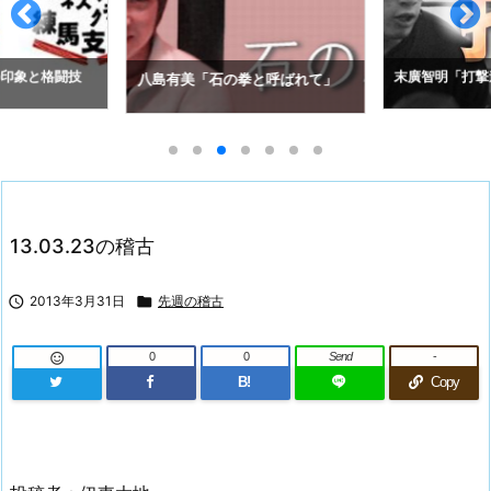
の印象と格闘技
末廣智明「打撃
八島有美「石の拳と呼ばれて」
13.03.23の稽古

2013年3月31日

先週の稽古
0
0
Send
-

B!
Copy