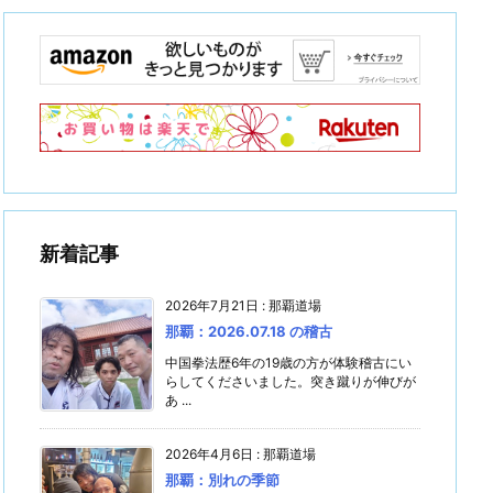
新着記事
2026年7月21日
:
那覇道場
那覇：2026.07.18 の稽古
中国拳法歴6年の19歳の方が体験稽古にい
らしてくださいました。突き蹴りが伸びが
あ ...
2026年4月6日
:
那覇道場
那覇：別れの季節