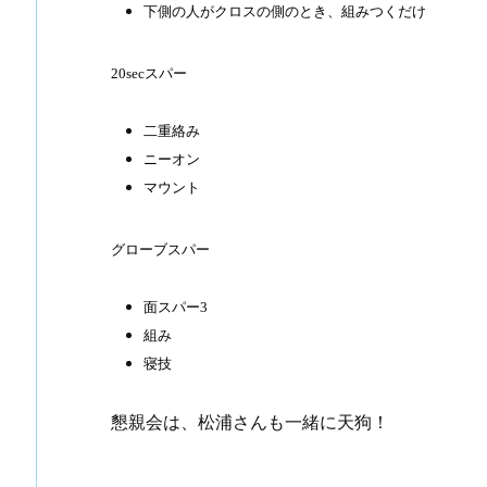
下側の人がクロスの側のとき、組みつくだけ
20sec
スパー
二重絡み
ニーオン
マウント
グローブスパー
面スパー
3
組み
寝技
懇親会は、松浦さんも一緒に天狗！