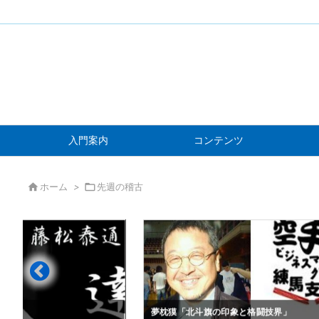
入門案内
コンテンツ

ホーム
>

先週の稽古
」
夢枕獏「北斗旗の印象と格闘技界」