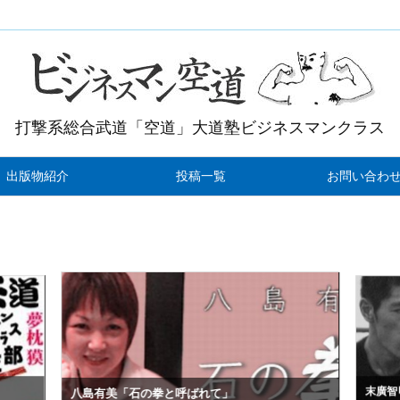
打撃系総合武道「空道」大道塾ビジネスマンクラス
出版物紹介
投稿一覧
お問い合わ
末廣智
八島有美「石の拳と呼ばれて」