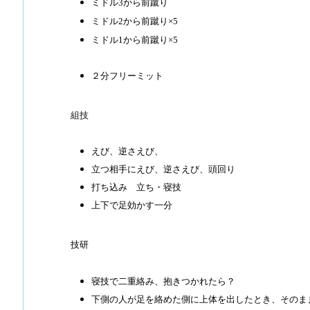
ミドル
3
から前蹴り
ミドル
2
から前蹴り×
5
ミドル
1
から前蹴り×
5
２分フリーミット
組技
えび、逆さえび、
立つ相手にえび、逆さえび、頭回り
打ち込み 立ち・寝技
上下で足効かす一分
技研
寝技で二重絡み、抱きつかれたら？
下側の人が足を絡めた側に上体を出したとき、そのま