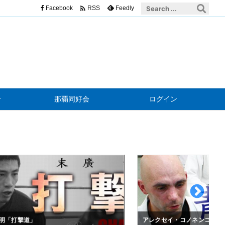

Facebook
Feedly
RSS
せ
那覇同好会
ログイン
明「打撃道」
アレクセイ・コノネンコ「青