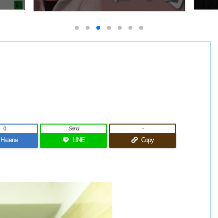
0
Send
-
Hatena
LINE
Copy