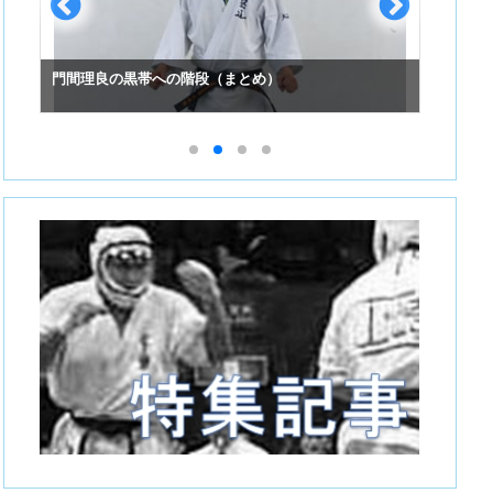
門間理良の黒帯への階段（まとめ）
スーパ