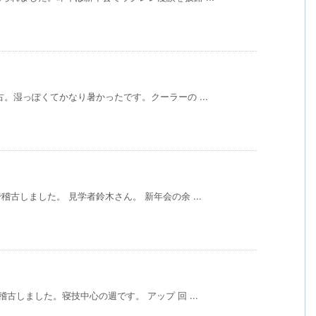
。湿っぽくてかなり暑かったです。クーラーの ...
古しました。 見学者鈴木さん。 新年会の余 ...
古しました。寝技中心の週です。 アップ 回 ...