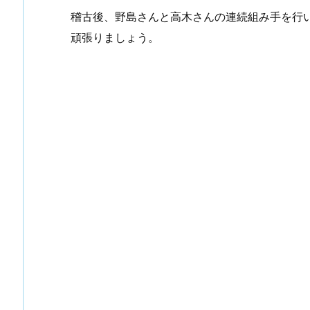
稽古後、野島さんと高木さんの連続組み手を行
頑張りましょう。
手入れ （①初めての投稿）
谷川先輩昇段おめでとうございます