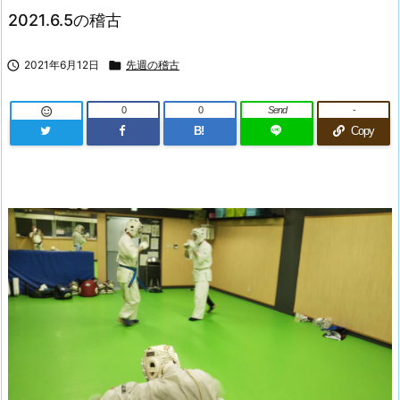
2021.6.5の稽古

2021年6月12日

先週の稽古
0
0
Send
-

B!
Copy