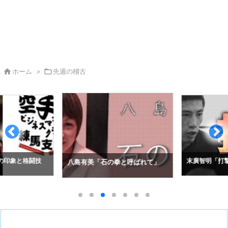

ホーム
>

先週の稽古
の印象と格闘技
末廣智明「打撃
八島有美「石の拳と呼ばれて」