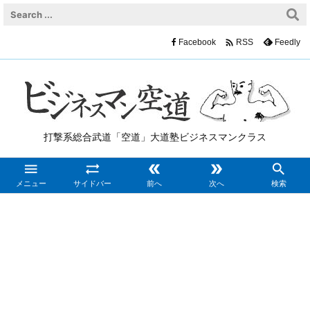

Facebook
Feedly
RSS
打撃系総合武道「空道」大道塾ビジネスマンクラス





メニュー
サイドバー
前へ
次へ
検索