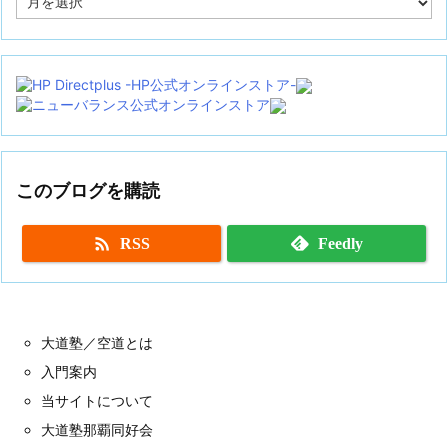
ー
カ
イ
ブ
このブログを購読

RSS
Feedly
大道塾／空道とは
入門案内
当サイトについて
大道塾那覇同好会