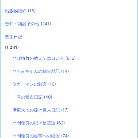
出版物紹介
(16)
告知・雑談その他
(241)
塾生日記
(1,061)
ひげ植竹の教えてエロい人
(812)
ひろみちゃんの稽古雑記
(14)
ラガーマンの戯言
(16)
一号の稽古日記
(40)
伊東大地の捌き達人日記
(17)
門間理良の日々是空道
(62)
門間理良の黒帯への階段
(74)