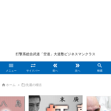
打撃系総合武道「空道」大道塾ビジネスマンクラス





メニュー
サイドバー
前へ
次へ
検索

ホーム
>

先週の稽古