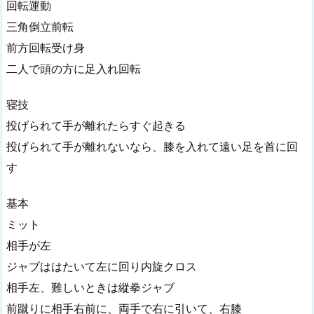
回転運動
三角倒立前転
前方回転受け身
二人で頭の方に足入れ回転
寝技
投げられて手が離れたらすぐ起きる
投げられて手が離れないなら、膝を入れて遠い足を首に回
す
基本
ミット
相手が左
ジャブははたいて左に回り内旋クロス
相手左、難しいときは縱拳ジャブ
前蹴りに相手右前に、両手で右に引いて、右膝