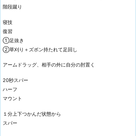
階段蹴り
寝技
復習
①足抜き
②草刈り＋ズボン持たれて足回し
アームドラッグ、相手の外に自分の肘置く
20秒スパー
ハーフ
マウント
１分上下つかんだ状態から
スパー