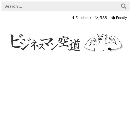

Facebook
Feedly
RSS