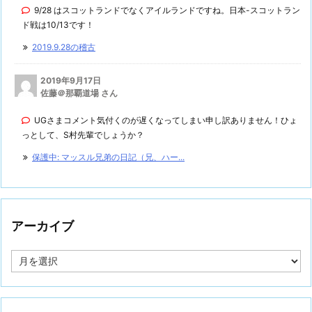
9/28 はスコットランドでなくアイルランドですね。日本-スコットラン
ド戦は10/13です！
2019.9.28の稽古
2019年9月17日
佐藤＠那覇道場 さん
UGさまコメント気付くのが遅くなってしまい申し訳ありません！ひょ
っとして、S村先輩でしょうか？
保護中: マッスル兄弟の日記（兄、ハー...
アーカイブ
ア
ー
カ
イ
ブ