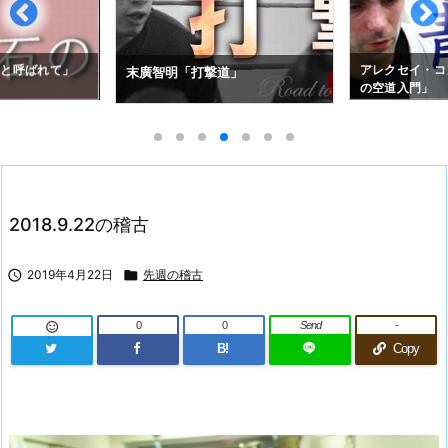
拳と呼ばれて」
アレクセイ・コ
末廣智明「打撃道」
の空道入門」
2018.9.22の稽古

2019年4月22日

先週の稽古
0
0
Send
-

B!
Copy