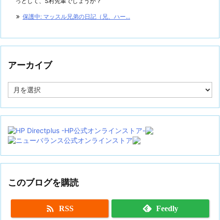
っとして、S村先輩でしょうか？
保護中: マッスル兄弟の日記（兄、ハー...
アーカイブ
ア
ー
カ
イ
ブ
このブログを購読

RSS
Feedly