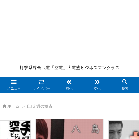
打撃系総合武道「空道」大道塾ビジネスマンクラス





メニュー
サイドバー
前へ
次へ
検索

ホーム
>

先週の稽古