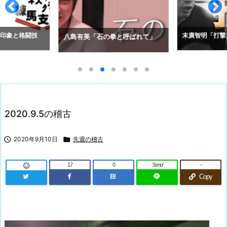
の印象と格闘技
末廣智明「打撃
八島有美「石の拳と呼ばれて」
2020.9.5の稽古

2020年9月10日

先週の稽古
17
0
Send
-

B!
Copy