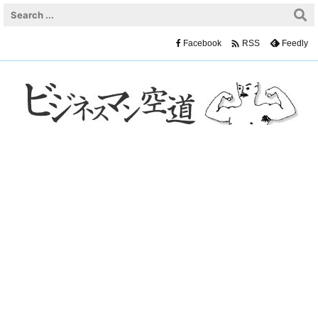

Facebook
Feedly
RSS