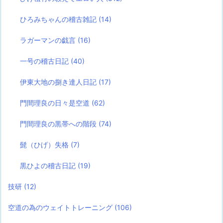
ひろみちゃんの稽古雑記
(14)
ラガーマンの戯言
(16)
一号の稽古日記
(40)
伊東大地の捌き達人日記
(17)
門間理良の日々是空道
(62)
門間理良の黒帯への階段
(74)
髭（ひげ）失格
(7)
黒ひよの稽古日記
(19)
技研
(12)
空道の為のウェイトトレーニング
(106)