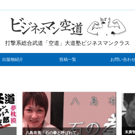
打撃系総合武道「空道」大道塾ビジネスマンクラス
出版物紹介
投稿一覧
お問い合わ
末廣智
八島有美「石の拳と呼ばれて」