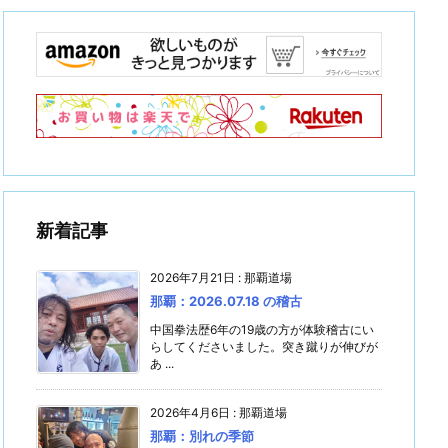
新着記事
2026年7月21日
:
那覇道場
那覇：2026.07.18 の稽古
中国拳法歴6年の19歳の方が体験稽古にい
らしてくださいました。突き蹴りが伸びが
あ ...
2026年4月6日
:
那覇道場
那覇：別れの季節