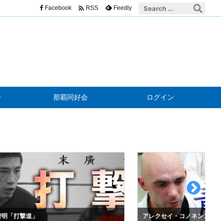

Facebook
Feedly
RSS
せ
那覇同好会
ログイン
明「打撃道」
アレクセイ・コノネンコ「青