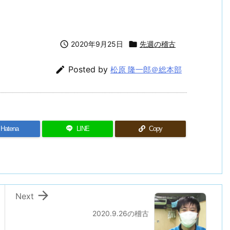

2020年9月25日

先週の稽古

Posted by
松原 隆一郎＠総本部
Hatena
LINE
Copy

Next
2020.9.26の稽古