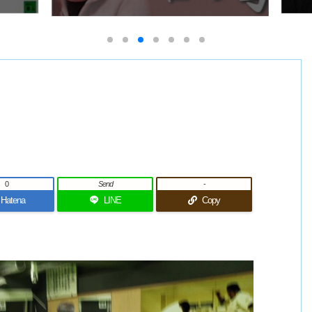
0
Send
-
Hatena
LINE
Copy