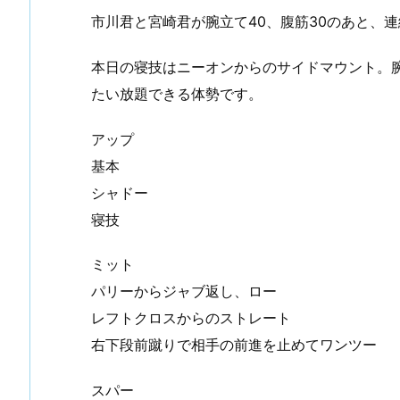
市川君と宮崎君が腕立て40、腹筋30のあと、
手入れ （①初めての投稿）
谷川先輩昇段おめでとうございます
本日の寝技はニーオンからのサイドマウント。
たい放題できる体勢です。
アップ
基本
シャドー
寝技
ミット
パリーからジャブ返し、ロー
レフトクロスからのストレート
右下段前蹴りで相手の前進を止めてワンツー
スパー