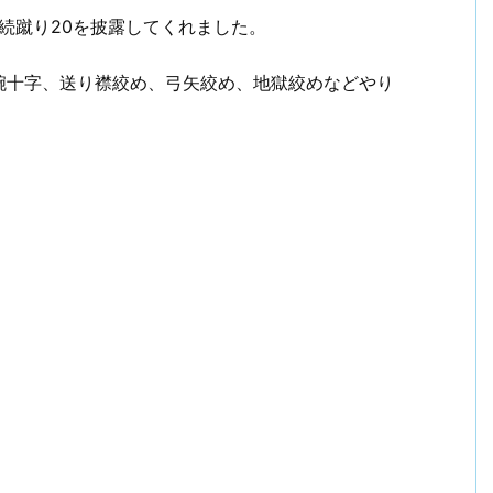
連続蹴り20を披露してくれました。
！
ビジネスマン戦記2006【まとめ】
腕十字、送り襟絞め、弓矢絞め、地獄絞めなどやり