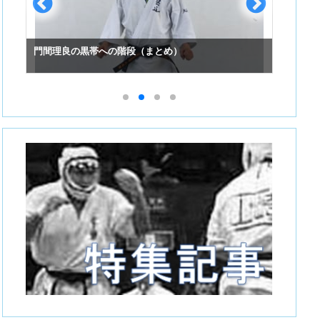
門間理良の黒帯への階段（まとめ）
スーパ