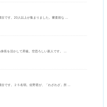
です。20人以上が集まりました。審査前な ...
の身長を活かして昇級。空恐ろしい新人です。 ...
古です。２５名弱。佐野君が、「わざわざ」所 ...