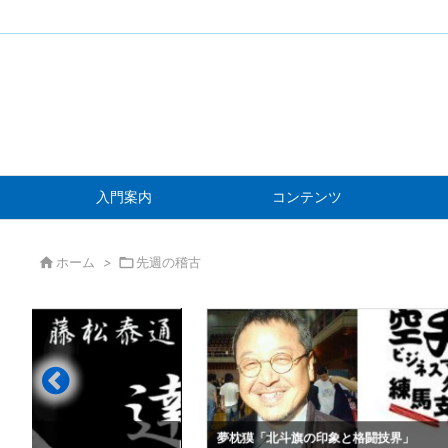
入門案内
コンテンツ

ホーム
>

先週の稽古
」
夢枕獏「北斗旗の印象と格闘技界」