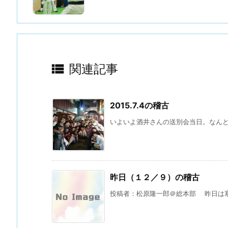

関連記事
2015.7.4の稽古
いよいよ酒井さんの送別会当日。なんと３
昨日（１２／９）の稽古
投稿者：松原隆一郎＠総本部 昨日は寒