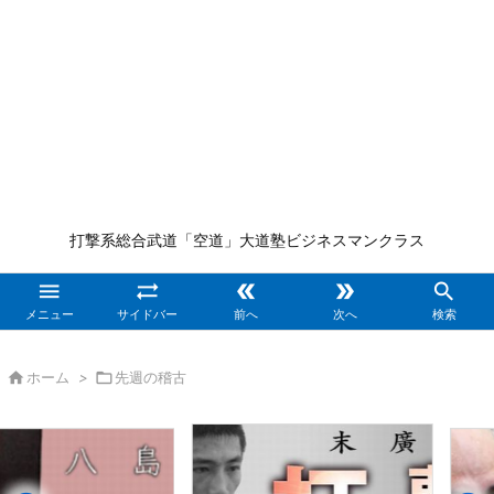
打撃系総合武道「空道」大道塾ビジネスマンクラス





メニュー
サイドバー
前へ
次へ
検索

ホーム
>

先週の稽古