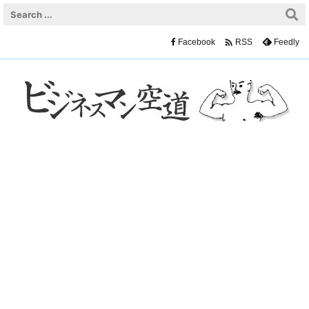

Facebook
Feedly
RSS