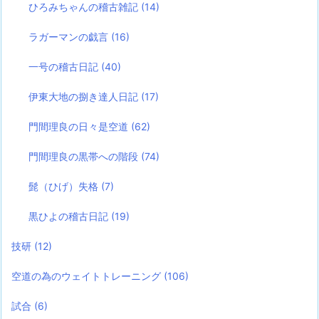
ひろみちゃんの稽古雑記
(14)
ラガーマンの戯言
(16)
一号の稽古日記
(40)
伊東大地の捌き達人日記
(17)
門間理良の日々是空道
(62)
門間理良の黒帯への階段
(74)
髭（ひげ）失格
(7)
黒ひよの稽古日記
(19)
技研
(12)
空道の為のウェイトトレーニング
(106)
試合
(6)