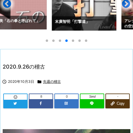
拳と呼ばれて」
アレクセイ・コ
末廣智明「打撃道」
の空道入門」
2020.9.26の稽古

2020年10月3日

先週の稽古
8
0
Send
-

B!
Copy