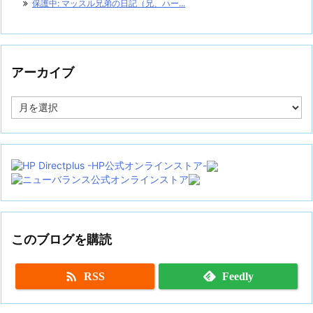
保護中: マッスル兄弟の日記（兄、ハー...
アーカイブ
ア
ー
カ
イ
ブ
このブログを購読

RSS
Feedly