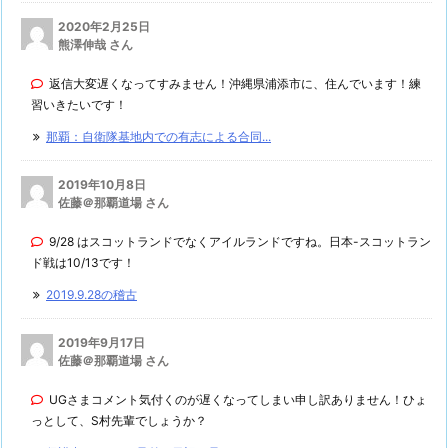
2020年2月25日
熊澤伸哉 さん
返信大変遅くなってすみません！沖縄県浦添市に、住んでいます！練
習いきたいです！
那覇：自衛隊基地内での有志による合同...
2019年10月8日
佐藤＠那覇道場 さん
9/28 はスコットランドでなくアイルランドですね。日本-スコットラン
ド戦は10/13です！
2019.9.28の稽古
2019年9月17日
佐藤＠那覇道場 さん
UGさまコメント気付くのが遅くなってしまい申し訳ありません！ひょ
っとして、S村先輩でしょうか？