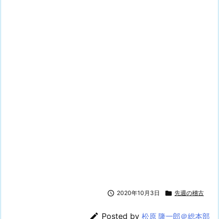

2020年10月3日

先週の稽古

Posted by
松原 隆一郎＠総本部