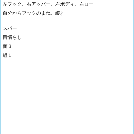
左フック、右アッパー、左ボディ、右ロー
自分からフックのまね、縦肘
スパー
目慣らし
面３
組１