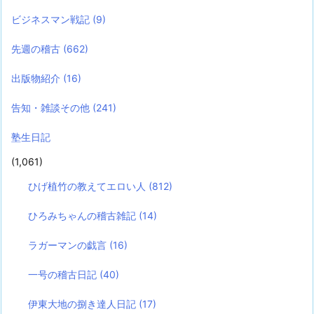
ビジネスマン戦記
(9)
先週の稽古
(662)
出版物紹介
(16)
告知・雑談その他
(241)
塾生日記
(1,061)
ひげ植竹の教えてエロい人
(812)
ひろみちゃんの稽古雑記
(14)
ラガーマンの戯言
(16)
一号の稽古日記
(40)
伊東大地の捌き達人日記
(17)