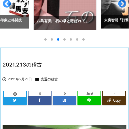
の印象と格闘技
末廣智明「打撃
八島有美「石の拳と呼ばれて」
2021.2.13の稽古

2021年2月21日

先週の稽古
0
0
Send
-

B!
Copy