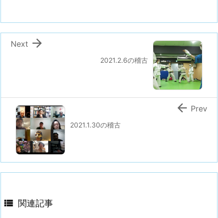

Next
2021.2.6の稽古

Prev
2021.1.30の稽古

関連記事