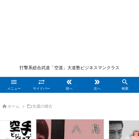
打撃系総合武道「空道」大道塾ビジネスマンクラス





メニュー
サイドバー
前へ
次へ
検索

ホーム
>

先週の稽古