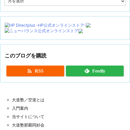
ー
カ
イ
ブ
このブログを購読

RSS
Feedly
大道塾／空道とは
入門案内
当サイトについて
大道塾那覇同好会