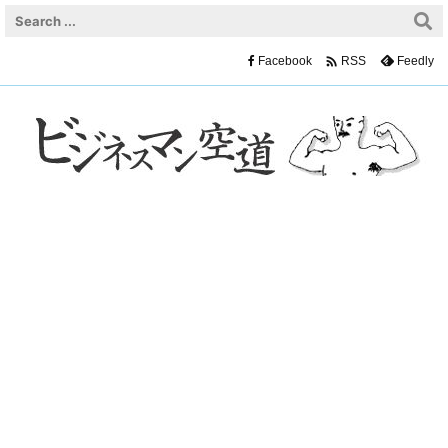

Facebook
Feedly
RSS