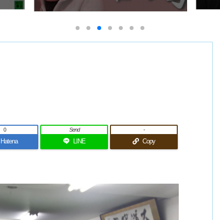
0
Send
-
Hatena
LINE
Copy