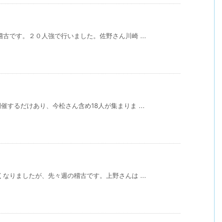
古です。２０人強で行いました。佐野さん川崎 ...
するだけあり、今松さん含め18人が集まりま ...
なりましたが、先々週の稽古です。上野さんは ...