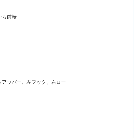
から前転
！
ビジネスマン戦記2006【まとめ】
右アッパー、左フック、右ロー