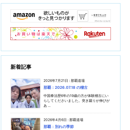
新着記事
2026年7月21日
:
那覇道場
那覇：2026.07.18 の稽古
中国拳法歴6年の19歳の方が体験稽古にい
らしてくださいました。突き蹴りが伸びが
あ ...
2026年4月6日
:
那覇道場
那覇：別れの季節