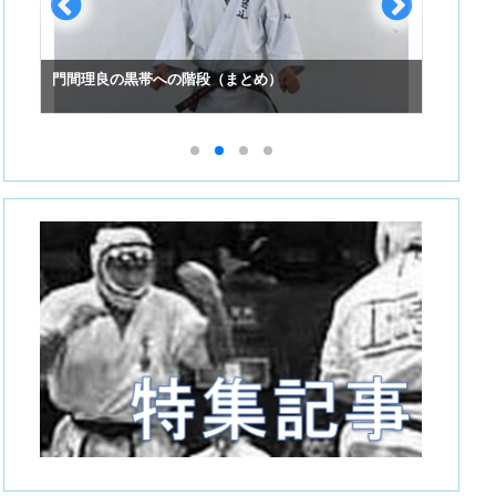
門間理良の黒帯への階段（まとめ）
スーパ