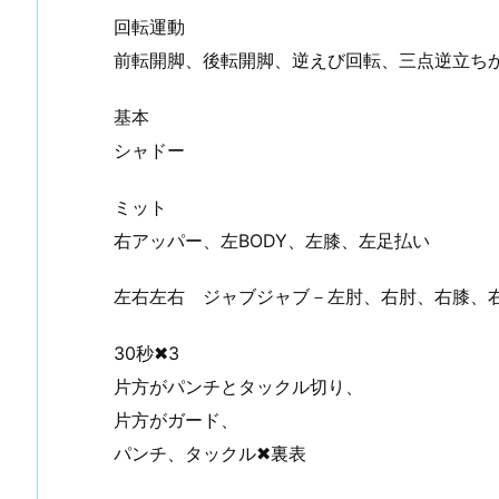
回転運動
前転開脚、後転開脚、逆えび回転、三点逆立ち
手入れ （①初めての投稿）
谷川先輩昇段おめでとうございます
基本
シャドー
ミット
右アッパー、左BODY、左膝、左足払い
左右左右 ジャブジャブ－左肘、右肘、右膝、
30秒✖3
片方がパンチとタックル切り、
片方がガード、
パンチ、タックル✖裏表