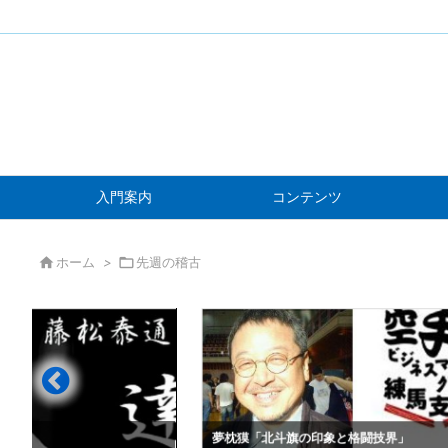
入門案内
コンテンツ

ホーム
>

先週の稽古
」
夢枕獏「北斗旗の印象と格闘技界」