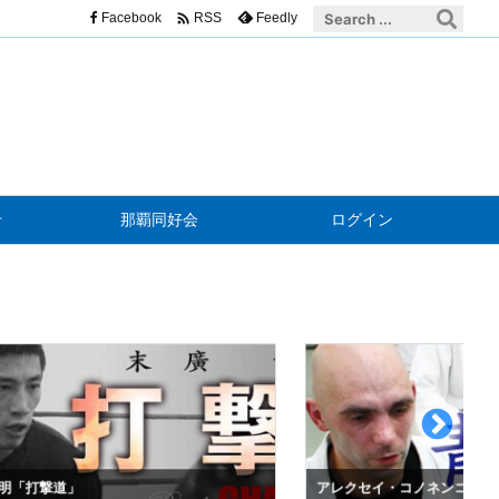

Facebook
Feedly
RSS
せ
那覇同好会
ログイン
明「打撃道」
アレクセイ・コノネンコ「青