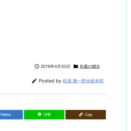

2019年4月20日

先週の稽古

Posted by
松原 隆一郎＠総本部
Hatena
LINE
Copy