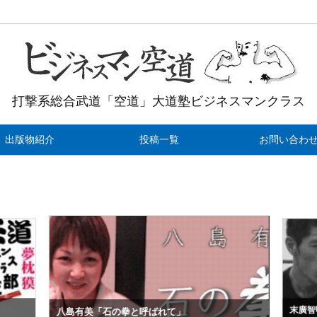
打撃系総合武道「空道」大道塾ビジネスマンクラス
出版物紹介
投稿一覧
お問い合わ
末廣智
八島有美「石の拳と呼ばれて」