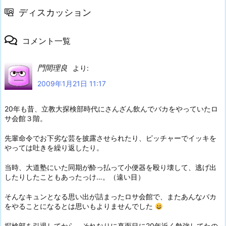
ディスカッション
コメント一覧
門間理良
より:
2009年1月21日 11:17
20年も昔、立教大探検部時代にさんざん飲んでバカをやっていたロ
サ会館３階。
先輩命令でお下劣な芸を披露させられたり、ピッチャーでイッキを
やっては吐きを繰り返したり。
当時、大道塾にいた同期が酔っ払って小便器を殴り壊して、逃げ出
したりしたこともあったっけ…。（遠い目）
そんなキュンとなる思い出が詰まったロサ会館で、またあんなバカ
をやることになるとは思いもよりませんでした
探検部を引退してから、それなりに真面目に20年近く勉強してたの