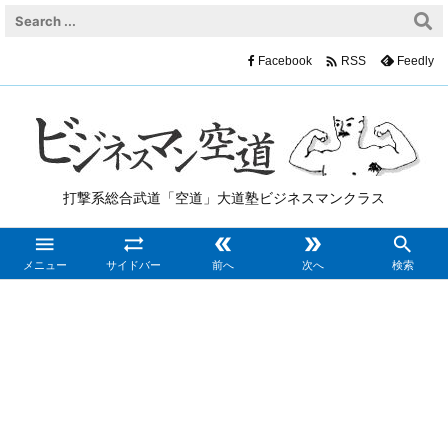

Facebook
Feedly
RSS
打撃系総合武道「空道」大道塾ビジネスマンクラス





メニュー
サイドバー
前へ
次へ
検索