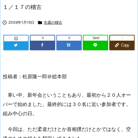
１／１７の稽古

2009年1月19日

先週の稽古
0
0
Send
-

B!
Copy
投稿者：松原隆一郎＠総本部
寒い中、新年会ということもあり、最初から２０人オー
バーで始めました。最終的には３０名に近い参加者です。
組み中心の日。
今回は、ただ柔道だけとか首相撲だけとかではなく、空