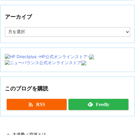
アーカイブ
ア
ー
カ
イ
ブ
このブログを購読

RSS
Feedly
大道塾／空道とは