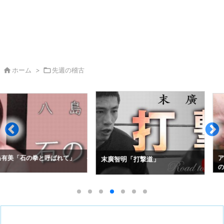

ホーム
>

先週の稽古
拳と呼ばれて」
アレクセイ・コ
末廣智明「打撃道」
の空道入門」