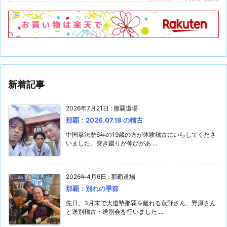
新着記事
2026年7月21日
:
那覇道場
那覇：2026.07.18 の稽古
中国拳法歴6年の19歳の方が体験稽古にいらしてくださ
いました。突き蹴りが伸びがあ ...
2026年4月6日
:
那覇道場
那覇：別れの季節
先日、3月末で大道塾那覇を離れる萩野さん、野原さん
と送別稽古・送別会を行いました ...