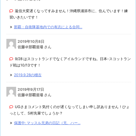
返信大変遅くなってすみません！沖縄県浦添市に、住んでいます！練
習いきたいです！
那覇：自衛隊基地内での有志による合同...
2019年10月8日
佐藤＠那覇道場 さん
9/28 はスコットランドでなくアイルランドですね。日本-スコットラン
ド戦は10/13です！
2019.9.28の稽古
2019年9月17日
佐藤＠那覇道場 さん
UGさまコメント気付くのが遅くなってしまい申し訳ありません！ひょ
っとして、S村先輩でしょうか？
保護中: マッスル兄弟の日記（兄、ハー...