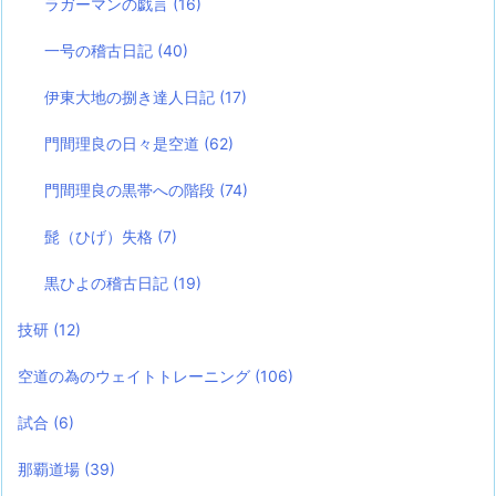
ラガーマンの戯言
(16)
一号の稽古日記
(40)
伊東大地の捌き達人日記
(17)
門間理良の日々是空道
(62)
門間理良の黒帯への階段
(74)
髭（ひげ）失格
(7)
黒ひよの稽古日記
(19)
技研
(12)
空道の為のウェイトトレーニング
(106)
試合
(6)
那覇道場
(39)