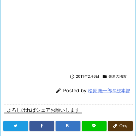

2011年2月6日

先週の稽古

Posted by
松原 隆一郎＠総本部
よろしければシェアお願いします
B!
Copy