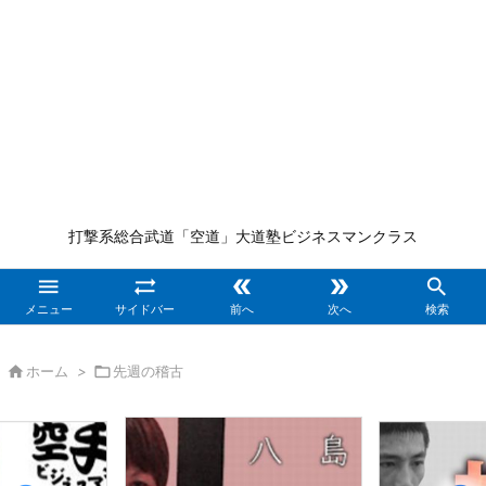
打撃系総合武道「空道」大道塾ビジネスマンクラス





メニュー
サイドバー
前へ
次へ
検索

ホーム
>

先週の稽古