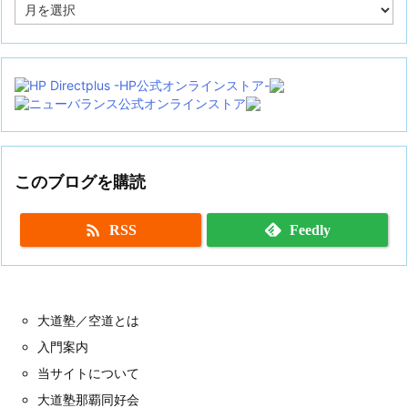
ア
ー
カ
イ
ブ
このブログを購読

RSS
Feedly
大道塾／空道とは
入門案内
当サイトについて
大道塾那覇同好会