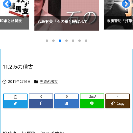
の印象と格闘技
末廣智明「打撃
八島有美「石の拳と呼ばれて」
11.2.5の稽古

2011年2月6日

先週の稽古
0
0
Send
-

B!
Copy