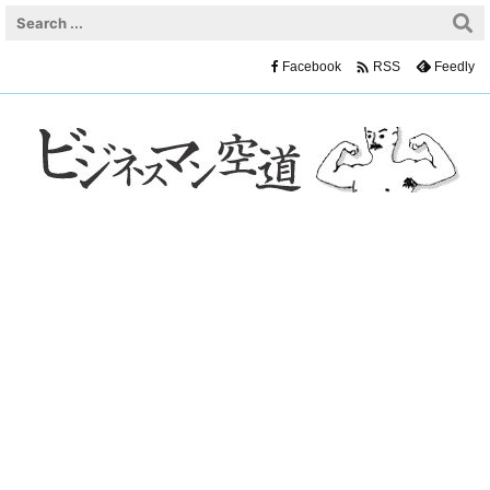

Facebook
Feedly
RSS