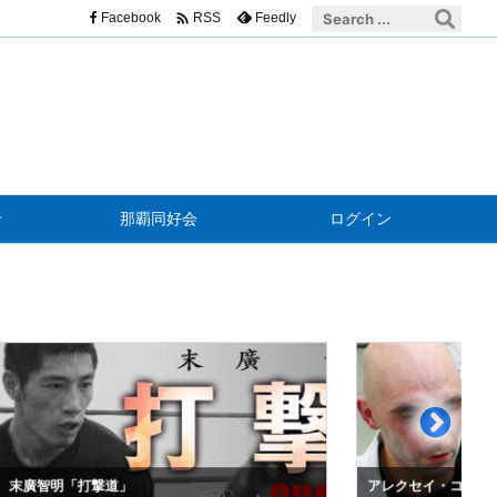

Facebook
Feedly
RSS
せ
那覇同好会
ログイン
明「打撃道」
アレクセイ・コノネンコ「青