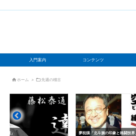
入門案内
コンテンツ

ホーム
>

先週の稽古
」
夢枕獏「北斗旗の印象と格闘技界」