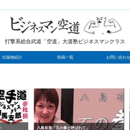
打撃系総合武道「空道」大道塾ビジネスマンクラス
出版物紹介
投稿一覧
お問い合わ
末廣智
八島有美「石の拳と呼ばれて」