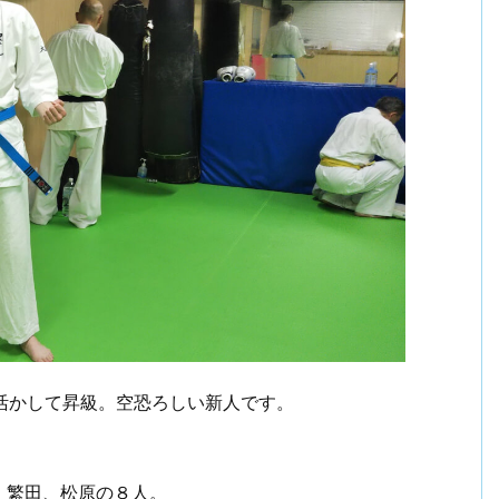
を活かして昇級。空恐ろしい新人です。
、繁田、松原の８人。